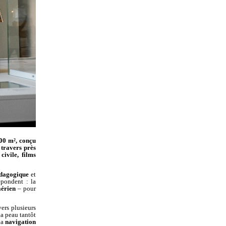
400 m², conçu
 travers près
civile, films
dagogique
et
épondent : la
aérien
– pour
ers plusieurs
la peau tantôt
la
navigation