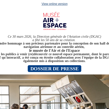
View online version
Ce 30 mars 2026, la
Direction générale de l'Aviation civile (DGAC)
a fêté les 50 ans de sa création.
ndre hommage à son précieux partenaire pour la conception de son hall dé
navigation aérienne et au contrôle aérien,
le musée de l'Air et de l'Espace
s les publics à venir
(re)découvrir ce nouvel espace permanent, dont le parc
f qu'interactif, a été conçu en étroite collaboration avec l'équipe de la D
également mis à disposition ses collections.
DOSSIER DE PRESSE