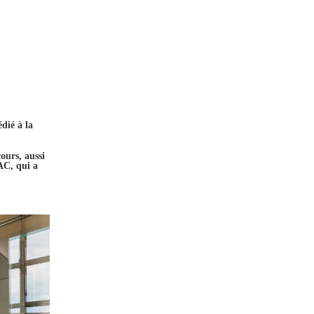
dié à la
ours, aussi
GAC, qui a