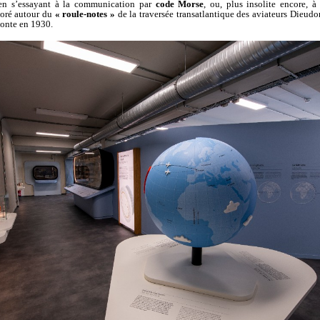
 en s’essayant à la communication par
code Morse
, ou, plus insolite encore, 
oré autour du
« roule-notes »
de la traversée transatlantique des aviateurs Dieudo
onte en 1930.