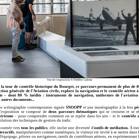
Vue de l'exposition © Frédéric Cabeza
s la tour de contrôle historique du Bourget, ce parcours permanent de plus de 
ction générale de l’Aviation civile, explore la navigation et le contrôle aérien à
s – dont 80 % inédits : instruments de navigation, uniformes de l'aviation 
t autres documents...
ne scénographie contemporaine signée
SNOOPP
et une muséographie à la fois
pé
 l'exposition se compose de
deux parcours thématiques
qui se croisent et se r
aérienne
– pour comprendre comment on se repère dans les airs – et le
contrôle 
olution des techniques de gestion du trafic.
tournée vers
tous les publics
, elle inclut une diversité d'
outils de médiation.
À trav
teractifs
, manipulatoires comme numériques, le visiteur est invité à se mettre dans 
équipage, pilotes ou navigateurs, tantôt de contrôleurs aériens, en expérimentant 