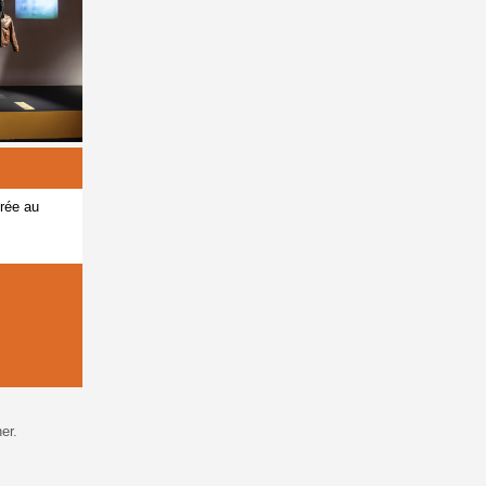
trée au
ner
.