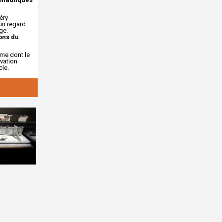
éry
un regard
ge.
ons du
me dont le
ovation
cle.