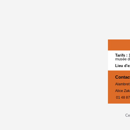
Tarifs :
musée do
Lieu d'e
Contac
Alambret
Alice Zak
01 48 87
Ce