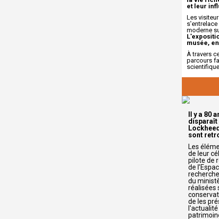
et leur in
Les visiteu
s'entrelace
moderne sur
L'expositi
musée, enr
À travers 
parcours fa
scientifiqu
Il y a 80 
disparaît
Lockheed 
sont retr
Les éléme
de leur c
pilote de 
de l’Espa
recherche
du minist
réalisées 
conservat
de les pré
l'actualit
patrimoin