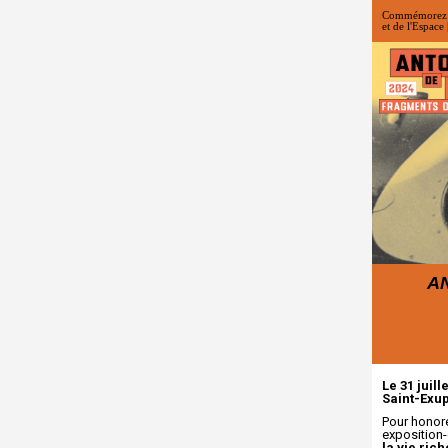
Commémorez le
et de l'Espace
A
Le 31 juil
Saint-Exup
Pour honore
exposition-
la vie ric