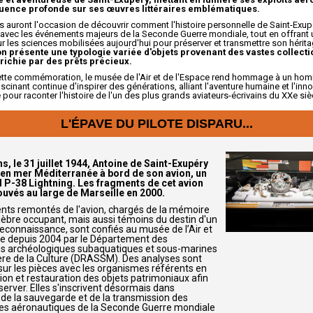
fluence profonde sur ses œuvres littéraires emblématiques.
rs auront l'occasion de découvrir comment l'histoire personnelle de Saint-Exup
 avec les événements majeurs de la Seconde Guerre mondiale, tout en offrant 
 les sciences mobilisées aujourd'hui pour préserver et transmettre son hérita
on présente une typologie variée d'objets provenant des vastes collecti
ichie par des prêts précieux.
cette commémoration, le musée de l'Air et de l'Espace rend hommage à un hom
scinant continue d'inspirer des générations, alliant l'aventure humaine et l'inn
e pour raconter l'histoire de l'un des plus grands aviateurs-écrivains du XXe siè
L'ÉPAVE DU PILOTE DISPARU...
ans, le 31 juillet 1944, Antoine de Saint-Exupéry
 en mer Méditerranée à bord de son avion, un
P-38 Lightning. Les fragments de cet avion
ouvés au large de Marseille en 2000.
nts remontés de l'avion, chargés de la mémoire
élèbre occupant, mais aussi témoins du destin d'un
reconnaissance, sont confiés au musée de l’Air et
ce depuis 2004 par le Département des
s archéologiques subaquatiques et sous-marines
ère de la Culture (DRASSM). Des analyses sont
sur les pièces avec les organismes référents en
ion et restauration des objets patrimoniaux afin
server. Elles s'inscrivent désormais dans
é de la sauvegarde et de la transmission des
es aéronautiques de la Seconde Guerre mondiale