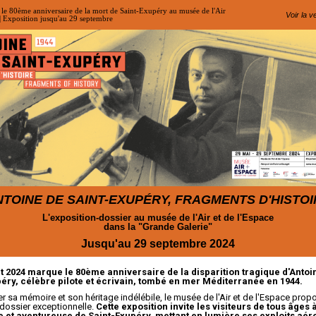
 80ème anniversaire de la mort de Saint-Exupéry au musée de l'Air
Voir la v
 | Exposition jusqu'au 29 septembre
NTOINE DE SAINT-EXUPÉRY, FRAGMENTS D'HISTOI
L'exposition-dossier au musée de l'Air et de l'Espace
dans la "Grande Galerie"
Jusqu'au 29 septembre 2024
let 2024 marque le 80ème anniversaire de la disparition tragique d'Antoi
éry, célèbre pilote et écrivain, tombé en mer Méditerranée en 1944.
r sa mémoire et son héritage indélébile, le musée de l'Air et de l'Espace prop
dossier exceptionnelle.
Cette exposition invite les visiteurs de tous âges 
he et aventureuse de Saint-Exupéry, mettant en lumière ses exploits aé