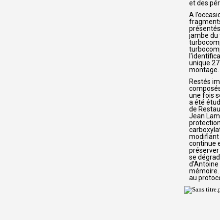
et des pér
A l’occasi
fragments
présentés 
jambe du 
turbocomp
turbocomp
l'identifi
unique 27
montage.
Restés im
composés 
une fois s
a été étu
de Restau
Jean Lamo
protection
carboxylat
modifiant
continue e
préserver
se dégrade
d’Antoine
mémoire. 
au protoco