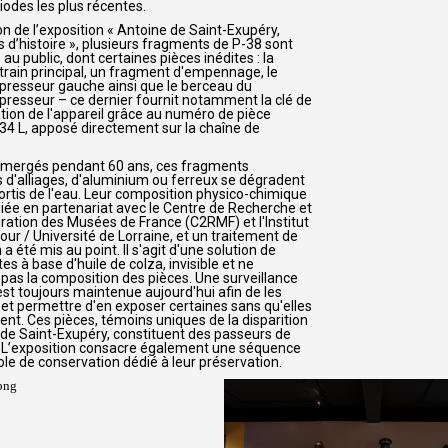
iodes les plus récentes.
on de l’exposition « Antoine de Saint-Exupéry,
 d’histoire », plusieurs fragments de P-38 sont
au public, dont certaines pièces inédites : la
train principal, un fragment d'empennage, le
resseur gauche ainsi que le berceau du
resseur – ce dernier fournit notamment la clé de
cation de l'appareil grâce au numéro de pièce
34 L, apposé directement sur la chaîne de
mergés pendant 60 ans, ces fragments
d'alliages, d'aluminium ou ferreux se dégradent
ortis de l'eau. Leur composition physico-chimique
diée en partenariat avec le Centre de Recherche et
ration des Musées de France (C2RMF) et l'Institut
ur / Université de Lorraine, et un traitement de
 a été mis au point. Il s'agit d'une solution de
es à base d'huile de colza, invisible et ne
 pas la composition des pièces. Une surveillance
st toujours maintenue aujourd'hui afin de les
 et permettre d'en exposer certaines sans qu'elles
nt. Ces pièces, témoins uniques de la disparition
 de Saint-Exupéry, constituent des passeurs de
L’exposition consacre également une séquence
le de conservation dédié à leur préservation.