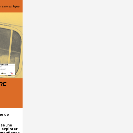
ersion en ligne
RE
ne de
ose une
à explorer
ronautiques